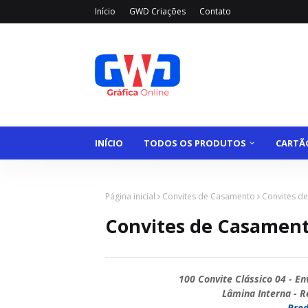
Início
GWD Criações
Contato
INÍCIO
TODOS OS PRODUTOS
CARTÃO
Página inicial
Convites de Casamento
Convites de
Convites de Casamento
100 Convite Clássico 04 - E
Lâmina Interna - R
Prod