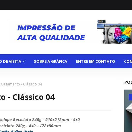
 DE VISITA
SOBRE A GRÁFICA
ENTRE EM CONTATO
CON
PO
 Casamento - Clássico 04
 - Clássico 04
nvelope Reciclato 240g - 210x212mm - 4x0
eciclato 240g - 4x0 - 178x80mm
ução 4 dias úteis