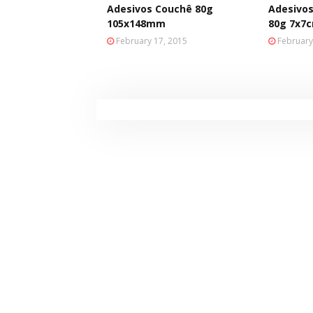
Adesivos Couchê 80g
Adesivo
105x148mm
80g 7x7
February 17, 2015
February