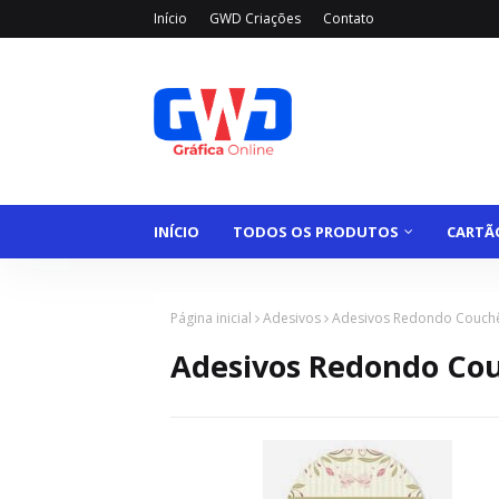
Início
GWD Criações
Contato
INÍCIO
TODOS OS PRODUTOS
CARTÃO
Página inicial
Adesivos
Adesivos Redondo Couch
Adesivos Redondo Co