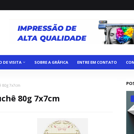
 DE VISITA
SOBRE A GRÁFICA
ENTRE EM CONTATO
CON
PO
ê 80g 7x7cm
uchê 80g 7x7cm