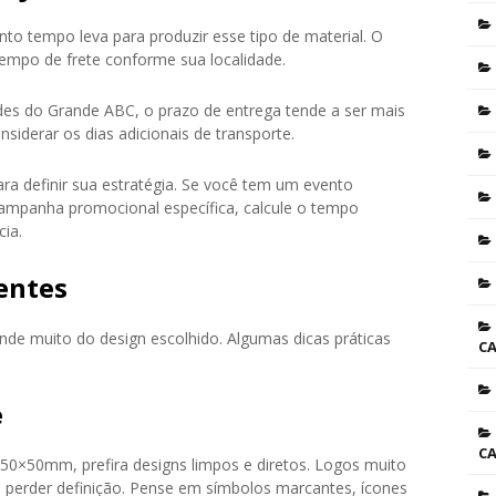
o tempo leva para produzir esse tipo de material. O
tempo de frete conforme sua localidade.
es do Grande ABC, o prazo de entrega tende a ser mais
nsiderar os dias adicionais de transporte.
a definir sua estratégia. Se você tem um evento
mpanha promocional específica, calcule o tempo
ia.
entes
de muito do design escolhido. Algumas dicas práticas
C
e
C
0×50mm, prefira designs limpos e diretos. Logos muito
perder definição. Pense em símbolos marcantes, ícones