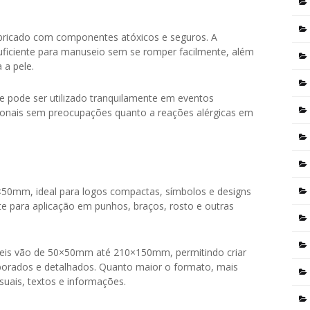
bricado com componentes atóxicos e seguros. A
uficiente para manuseio sem se romper facilmente, além
 a pele.
 e pode ser utilizado tranquilamente em eventos
cionais sem preocupações quanto a reações alérgicas em
×50mm, ideal para logos compactas, símbolos e designs
e para aplicação em punhos, braços, rosto e outras
íveis vão de 50×50mm até 210×150mm, permitindo criar
borados e detalhados. Quanto maior o formato, mais
suais, textos e informações.